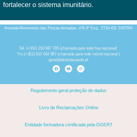
fortalecer o sistema imunitário.
Avenida Movimento das Forças Armadas, nº6-3º Esq.
2710-431 SINTRA
Tel. (+351) 210 997 785 (chamada para rede fixa nacional)
Tm.(+351) 913 064 897 (chamada para rede móvel nacional )
geral@akisintasaude.pt
Regulamento geral proteção de dados
Livro de Reclamações Online
Entidade formadora certificada pela DGERT