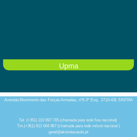
Upma
Avenida Movimento das Forças Armadas, nº6-3º Esq.
2710-431 SINTRA
Tel. (+351) 210 997 785 (chamada para rede fixa nacional)
Tm.(+351) 913 064 897 (chamada para rede móvel nacional )
geral@akisintasaude.pt