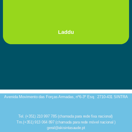
Laddu
Avenida Movimento das Forças Armadas, nº6-3º Esq.
2710-431 SINTRA
Tel. (+351) 210 997 785 (chamada para rede fixa nacional)
Tm.(+351) 913 064 897 (chamada para rede móvel nacional )
geral@akisintasaude.pt