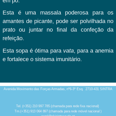
em pó.
Esta é uma massala poderosa para os
amantes de picante, pode ser polvilhada no
prato ou juntar no final da confeção da
refeição.
Esta sopa é ótima para
vata
, para a anemia
e fortalece o sistema imunitário.
Avenida Movimento das Forças Armadas, nº6-3º Esq.
2710-431 SINTRA
Tel. (+351) 210 997 785 (chamada para rede fixa nacional)
Tm.(+351) 913 064 897 (chamada para rede móvel nacional )